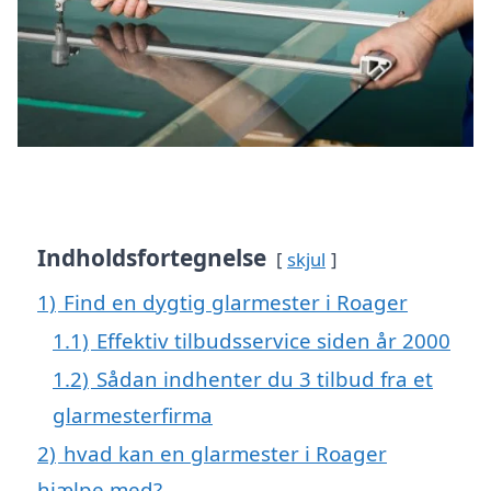
Indholdsfortegnelse
skjul
1)
Find en dygtig glarmester i Roager
1.1)
Effektiv tilbudsservice siden år 2000
1.2)
Sådan indhenter du 3 tilbud fra et
glarmesterfirma
2)
hvad kan en glarmester i Roager
hjælpe med?