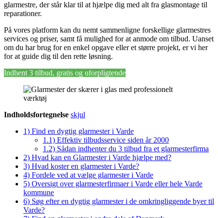
glarmestre, der står klar til at hjælpe dig med alt fra glasmontage til
reparationer.
På vores platform kan du nemt sammenligne forskellige glarmestres
services og priser, samt få mulighed for at anmode om tilbud. Uanset
om du har brug for en enkel opgave eller et større projekt, er vi her
for at guide dig til den rette løsning.
Indhent 3 tilbud, gratis og uforpligtende
Indholdsfortegnelse
skjul
1)
Find en dygtig glarmester i Varde
1.1)
Effektiv tilbudsservice siden år 2000
1.2)
Sådan indhenter du 3 tilbud fra et glarmesterfirma
2)
Hvad kan en Glarmester i Varde hjælpe med?
3)
Hvad koster en glarmester i Varde?
4)
Fordele ved at vælge glarmester i Varde
5)
Oversigt over glarmesterfirmaer i Varde eller hele Varde
kommune
6)
Søg efter en dygtig glarmester i de omkringliggende byer til
Varde?