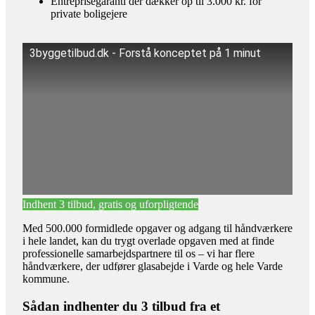
Entreprisegaranti der dækker op til 3.000 kr. for
private boligejere
3byggetilbud.dk - Forstå konceptet på 1 minut
Indhent 3 tilbud, gratis og uforpligtende
Med 500.000 formidlede opgaver og adgang til håndværkere
i hele landet, kan du trygt overlade opgaven med at finde
professionelle samarbejdspartnere til os – vi har flere
håndværkere, der udfører glasabejde i Varde og hele Varde
kommune.
Sådan indhenter du 3 tilbud fra et