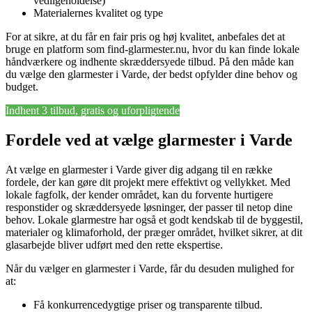
vedligeholdelse)
Materialernes kvalitet og type
For at sikre, at du får en fair pris og høj kvalitet, anbefales det at
bruge en platform som find-glarmester.nu, hvor du kan finde lokale
håndværkere og indhente skræddersyede tilbud. På den måde kan
du vælge den glarmester i Varde, der bedst opfylder dine behov og
budget.
Indhent 3 tilbud, gratis og uforpligtende
Fordele ved at vælge glarmester i Varde
At vælge en glarmester i Varde giver dig adgang til en række
fordele, der kan gøre dit projekt mere effektivt og vellykket. Med
lokale fagfolk, der kender området, kan du forvente hurtigere
responstider og skræddersyede løsninger, der passer til netop dine
behov. Lokale glarmestre har også et godt kendskab til de byggestil,
materialer og klimaforhold, der præger området, hvilket sikrer, at dit
glasarbejde bliver udført med den rette ekspertise.
Når du vælger en glarmester i Varde, får du desuden mulighed for
at:
Få konkurrencedygtige priser og transparente tilbud.