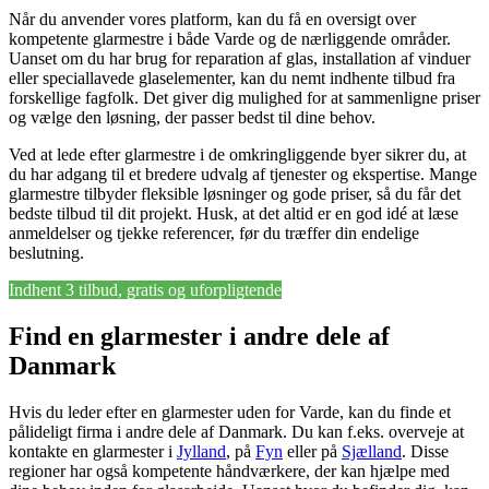
Når du anvender vores platform, kan du få en oversigt over
kompetente glarmestre i både Varde og de nærliggende områder.
Uanset om du har brug for reparation af glas, installation af vinduer
eller speciallavede glaselementer, kan du nemt indhente tilbud fra
forskellige fagfolk. Det giver dig mulighed for at sammenligne priser
og vælge den løsning, der passer bedst til dine behov.
Ved at lede efter glarmestre i de omkringliggende byer sikrer du, at
du har adgang til et bredere udvalg af tjenester og ekspertise. Mange
glarmestre tilbyder fleksible løsninger og gode priser, så du får det
bedste tilbud til dit projekt. Husk, at det altid er en god idé at læse
anmeldelser og tjekke referencer, før du træffer din endelige
beslutning.
Indhent 3 tilbud, gratis og uforpligtende
Find en glarmester i andre dele af
Danmark
Hvis du leder efter en glarmester uden for Varde, kan du finde et
pålideligt firma i andre dele af Danmark. Du kan f.eks. overveje at
kontakte en glarmester i
Jylland
, på
Fyn
eller på
Sjælland
. Disse
regioner har også kompetente håndværkere, der kan hjælpe med