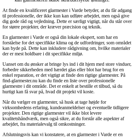
At finde en kvalificeret glarmester i Varde betyder, at du får adgang
til professionelle, der ikke kun kan udføre arbejdet, men også give
dig gode råd og vejledning. Dette er særligt vigtigt, når du står over
for større projekter, der kræver præcision og teknik.
En glarmester i Varde er også din lokale ekspert, som har en
forståelse for det specifikke klima og de udfordringer, som området
kan byde på. Dette kan inkludere rådgivning om, hvilke materialer
der er mest holdbare i dit specifikke miljø.
Uanset om du ønsker at bringe lys ind i dit hjem med store vinduer,
forbedre sikkerheden med hærdet glas eller blot har brug for en
enkel reparation, er det vigtigt at finde den rigtige glarmester. På
find-glarmester.nu kan du finde en liste over professionelle
glarmestre i dit område. Det er enkelt at bestille et tilbud, så du
hurtigt kan få svar på, hvad dit projekt vil koste.
Når du vælger en glarmester, så husk at tage højde for
virksomhedens erfaring, kundeanmeldelser og eventuelle tidligere
projekter. Den rigtige glarmester vil ikke blot levere
kvalitetshåndværk, men også sikre, at du forstår alle aspekter af
arbejdet, fra materialevalg til omkostninger.
Afslutningsvis kan vi konstatere, at en glarmester i Varde er en