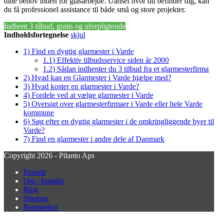
dine behov inden for glasarbejde. Uanset hvor du befinder dig, kan
du få professionel assistance til både små og store projekter.
Indhent 3 tilbud, gratis og uforpligtende
Indholdsfortegnelse
skjul
1)
Find en dygtig glarmester i Varde
1.1)
Effektiv tilbudsservice siden år 2000
1.2)
Sådan indhenter du 3 tilbud fra et glarmesterfirma
2)
Hvad kan en Glarmester i Varde hjælpe med?
3)
Hvad koster en glarmester i Varde?
4)
Fordele ved at vælge glarmester i Varde
5)
Oversigt over glarmesterfirmaer i Varde eller hele Varde
kommune
6)
Søg efter en dygtig glarmester i de omkringliggende byer til
Varde?
7)
Find en glarmester i andre dele af Danmark
Copyright 2026 - Pilanto Aps
Forside
Om / kontakt
Blog
Sitemap
Betingelser