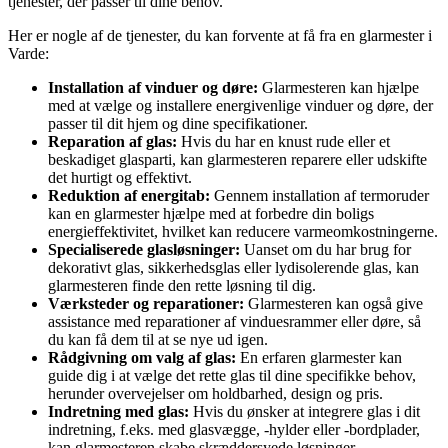
tjenester, der passer til dine behov.
Her er nogle af de tjenester, du kan forvente at få fra en glarmester i
Varde:
Installation af vinduer og døre:
Glarmesteren kan hjælpe
med at vælge og installere energivenlige vinduer og døre, der
passer til dit hjem og dine specifikationer.
Reparation af glas:
Hvis du har en knust rude eller et
beskadiget glasparti, kan glarmesteren reparere eller udskifte
det hurtigt og effektivt.
Reduktion af energitab:
Gennem installation af termoruder
kan en glarmester hjælpe med at forbedre din boligs
energieffektivitet, hvilket kan reducere varmeomkostningerne.
Specialiserede glasløsninger:
Uanset om du har brug for
dekorativt glas, sikkerhedsglas eller lydisolerende glas, kan
glarmesteren finde den rette løsning til dig.
Værksteder og reparationer:
Glarmesteren kan også give
assistance med reparationer af vinduesrammer eller døre, så
du kan få dem til at se nye ud igen.
Rådgivning om valg af glas:
En erfaren glarmester kan
guide dig i at vælge det rette glas til dine specifikke behov,
herunder overvejelser om holdbarhed, design og pris.
Indretning med glas:
Hvis du ønsker at integrere glas i dit
indretning, f.eks. med glasvægge, -hylder eller -bordplader,
kan glarmesteren skabe skræddersyede løsninger.