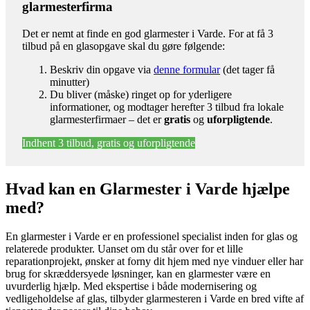
glarmesterfirma
Det er nemt at finde en god glarmester i Varde. For at få 3
tilbud på en glasopgave skal du gøre følgende:
Beskriv din opgave via
denne formular
(det tager få
minutter)
Du bliver (måske) ringet op for yderligere
informationer, og modtager herefter 3 tilbud fra lokale
glarmesterfirmaer – det er
gratis
og
uforpligtende
.
Indhent 3 tilbud, gratis og uforpligtende
Hvad kan en Glarmester i Varde hjælpe
med?
En glarmester i Varde er en professionel specialist inden for glas og
relaterede produkter. Uanset om du står over for et lille
reparationprojekt, ønsker at forny dit hjem med nye vinduer eller har
brug for skræddersyede løsninger, kan en glarmester være en
uvurderlig hjælp. Med ekspertise i både modernisering og
vedligeholdelse af glas, tilbyder glarmesteren i Varde en bred vifte af