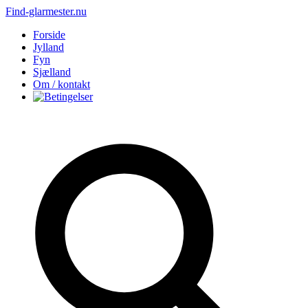
Find-glarmester.nu
Forside
Jylland
Fyn
Sjælland
Om / kontakt