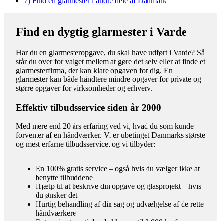
7)
Find en glarmester i andre dele af Danmark
Find en dygtig glarmester i Varde
Har du en glarmesteropgave, du skal have udført i Varde? Så
står du over for valget mellem at gøre det selv eller at finde et
glarmesterfirma, der kan klare opgaven for dig. En
glarmester kan både håndtere mindre opgaver for private og
større opgaver for virksomheder og erhverv.
Effektiv tilbudsservice siden år 2000
Med mere end 20 års erfaring ved vi, hvad du som kunde
forventer af en håndværker. Vi er ubetinget Danmarks største
og mest erfarne tilbudsservice, og vi tilbyder:
En 100% gratis service – også hvis du vælger ikke at
benytte tilbuddene
Hjælp til at beskrive din opgave og glasprojekt – hvis
du ønsker det
Hurtig behandling af din sag og udvælgelse af de rette
håndværkere