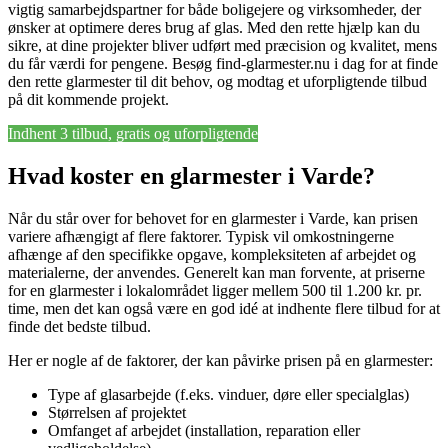
vigtig samarbejdspartner for både boligejere og virksomheder, der
ønsker at optimere deres brug af glas. Med den rette hjælp kan du
sikre, at dine projekter bliver udført med præcision og kvalitet, mens
du får værdi for pengene. Besøg find-glarmester.nu i dag for at finde
den rette glarmester til dit behov, og modtag et uforpligtende tilbud
på dit kommende projekt.
Indhent 3 tilbud, gratis og uforpligtende
Hvad koster en glarmester i Varde?
Når du står over for behovet for en glarmester i Varde, kan prisen
variere afhængigt af flere faktorer. Typisk vil omkostningerne
afhænge af den specifikke opgave, kompleksiteten af arbejdet og
materialerne, der anvendes. Generelt kan man forvente, at priserne
for en glarmester i lokalområdet ligger mellem 500 til 1.200 kr. pr.
time, men det kan også være en god idé at indhente flere tilbud for at
finde det bedste tilbud.
Her er nogle af de faktorer, der kan påvirke prisen på en glarmester:
Type af glasarbejde (f.eks. vinduer, døre eller specialglas)
Størrelsen af projektet
Omfanget af arbejdet (installation, reparation eller