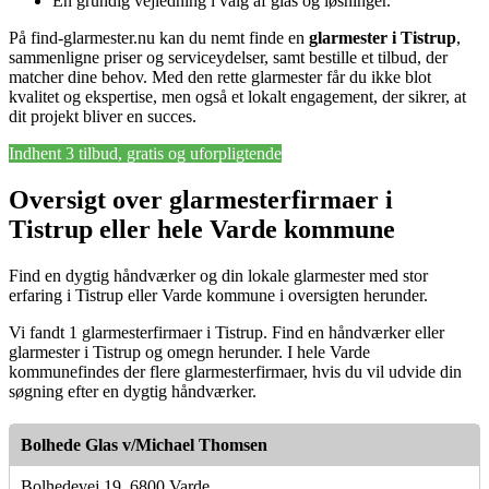
En grundig vejledning i valg af glas og løsninger.
På find-glarmester.nu kan du nemt finde en
glarmester i Tistrup
,
sammenligne priser og serviceydelser, samt bestille et tilbud, der
matcher dine behov. Med den rette glarmester får du ikke blot
kvalitet og ekspertise, men også et lokalt engagement, der sikrer, at
dit projekt bliver en succes.
Indhent 3 tilbud, gratis og uforpligtende
Oversigt over glarmesterfirmaer i
Tistrup eller hele Varde kommune
Find en dygtig håndværker og din lokale glarmester med stor
erfaring i Tistrup eller Varde kommune i oversigten herunder.
Vi fandt 1 glarmesterfirmaer i Tistrup. Find en håndværker eller
glarmester i Tistrup og omegn herunder. I hele Varde
kommunefindes der flere glarmesterfirmaer, hvis du vil udvide din
søgning efter en dygtig håndværker.
Bolhede Glas v/Michael Thomsen
Bolhedevej 19, 6800 Varde