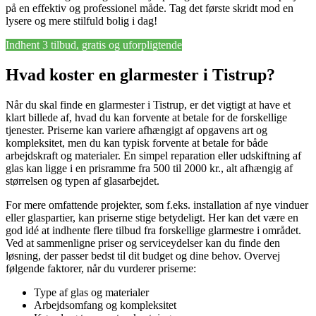
på en effektiv og professionel måde. Tag det første skridt mod en
lysere og mere stilfuld bolig i dag!
Indhent 3 tilbud, gratis og uforpligtende
Hvad koster en glarmester i Tistrup?
Når du skal finde en glarmester i Tistrup, er det vigtigt at have et
klart billede af, hvad du kan forvente at betale for de forskellige
tjenester. Priserne kan variere afhængigt af opgavens art og
kompleksitet, men du kan typisk forvente at betale for både
arbejdskraft og materialer. En simpel reparation eller udskiftning af
glas kan ligge i en prisramme fra 500 til 2000 kr., alt afhængig af
størrelsen og typen af glasarbejdet.
For mere omfattende projekter, som f.eks. installation af nye vinduer
eller glaspartier, kan priserne stige betydeligt. Her kan det være en
god idé at indhente flere tilbud fra forskellige glarmestre i området.
Ved at sammenligne priser og serviceydelser kan du finde den
løsning, der passer bedst til dit budget og dine behov. Overvej
følgende faktorer, når du vurderer priserne:
Type af glas og materialer
Arbejdsomfang og kompleksitet