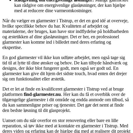
kan rådgive om energivenlige glasløsninger, der kan hjælpe
med at reducere dine varmeomkostninger.
Når du vælger en glarmester i Tistrup, er det en god idé at overveje,
hvilke specifikke behov du har. Kvaliteten af arbejdet og
materialerne, der bruges, kan have stor indflydelse på holdbarheden
og æstetikken af dine glasløsninger. Det er her, en professionel
glarmester kan komme ind i billedet med deres erfaring og
ekspertise.
En god glarmester vil ikke kun udføre arbejdet, men også tage sig
tid til at lytte til dine ønsker og behov. De kan tilbyde håndværk og
designs, der ikke blot fungerer godt, men også ser godt ud. En
glarmester kan give dit hjem det sidste touch, hvad enten det drejer
sig om funktionalitet eller æstetik.
Det er let at finde en kvalificeret glarmester i Tistrup ved at bruge
platformen
find-glarmester.nu
. Her kan du få et overblik over de
tilgængelige glarmestre i dit område og endda anmode om tilbud, så
du kan sammenligne priser og tjenester. Det gør det nemt at finde
den bedste løsning til dit glasprojekt.
Uanset om du står overfor en stor renovering eller bare en lille
reparation, så tøv ikke med at kontakte en glarmester i Tistrup. Med
deres viden og erfaring kan de hjælpe dig med at realisere dit projekt