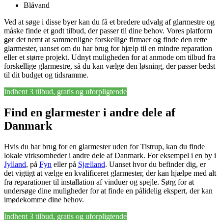
Blåvand
Ved at søge i disse byer kan du få et bredere udvalg af glarmestre og
måske finde et godt tilbud, der passer til dine behov. Vores platform
gør det nemt at sammenligne forskellige firmaer og finde den rette
glarmester, uanset om du har brug for hjælp til en mindre reparation
eller et større projekt. Udnyt muligheden for at anmode om tilbud fra
forskellige glarmestre, så du kan vælge den løsning, der passer bedst
til dit budget og tidsramme.
Indhent 3 tilbud, gratis og uforpligtende
Find en glarmester i andre dele af
Danmark
Hvis du har brug for en glarmester uden for Tistrup, kan du finde
lokale virksomheder i andre dele af Danmark. For eksempel i en by i
Jylland
, på
Fyn
eller på
Sjælland
. Uanset hvor du befinder dig, er
det vigtigt at vælge en kvalificeret glarmester, der kan hjælpe med alt
fra reparationer til installation af vinduer og spejle. Sørg for at
undersøge dine muligheder for at finde en pålidelig ekspert, der kan
imødekomme dine behov.
Indhent 3 tilbud, gratis og uforpligtende