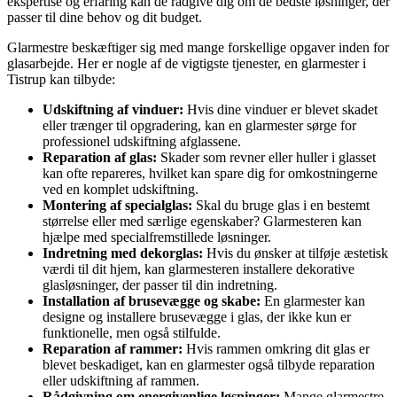
ekspertise og erfaring kan de rådgive dig om de bedste løsninger, der
passer til dine behov og dit budget.
Glarmestre beskæftiger sig med mange forskellige opgaver inden for
glasarbejde. Her er nogle af de vigtigste tjenester, en glarmester i
Tistrup kan tilbyde:
Udskiftning af vinduer:
Hvis dine vinduer er blevet skadet
eller trænger til opgradering, kan en glarmester sørge for
professionel udskiftning afglassene.
Reparation af glas:
Skader som revner eller huller i glasset
kan ofte repareres, hvilket kan spare dig for omkostningerne
ved en komplet udskiftning.
Montering af specialglas:
Skal du bruge glas i en bestemt
størrelse eller med særlige egenskaber? Glarmesteren kan
hjælpe med specialfremstillede løsninger.
Indretning med dekorglas:
Hvis du ønsker at tilføje æstetisk
værdi til dit hjem, kan glarmesteren installere dekorative
glasløsninger, der passer til din indretning.
Installation af brusevægge og skabe:
En glarmester kan
designe og installere brusevægge i glas, der ikke kun er
funktionelle, men også stilfulde.
Reparation af rammer:
Hvis rammen omkring dit glas er
blevet beskadiget, kan en glarmester også tilbyde reparation
eller udskiftning af rammen.
Rådgivning om energivenlige løsninger:
Mange glarmestre