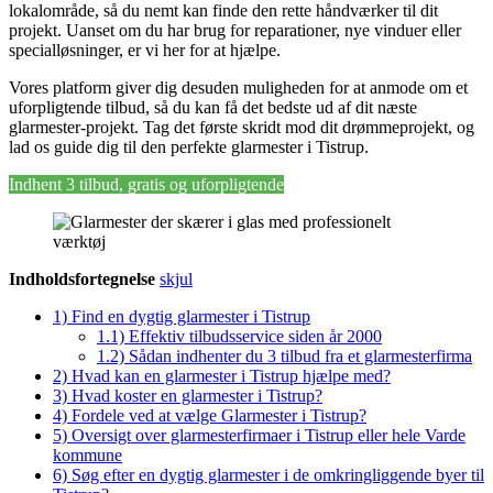
lokalområde, så du nemt kan finde den rette håndværker til dit
projekt. Uanset om du har brug for reparationer, nye vinduer eller
specialløsninger, er vi her for at hjælpe.
Vores platform giver dig desuden muligheden for at anmode om et
uforpligtende tilbud, så du kan få det bedste ud af dit næste
glarmester-projekt. Tag det første skridt mod dit drømmeprojekt, og
lad os guide dig til den perfekte glarmester i Tistrup.
Indhent 3 tilbud, gratis og uforpligtende
Indholdsfortegnelse
skjul
1)
Find en dygtig glarmester i Tistrup
1.1)
Effektiv tilbudsservice siden år 2000
1.2)
Sådan indhenter du 3 tilbud fra et glarmesterfirma
2)
Hvad kan en glarmester i Tistrup hjælpe med?
3)
Hvad koster en glarmester i Tistrup?
4)
Fordele ved at vælge Glarmester i Tistrup?
5)
Oversigt over glarmesterfirmaer i Tistrup eller hele Varde
kommune
6)
Søg efter en dygtig glarmester i de omkringliggende byer til