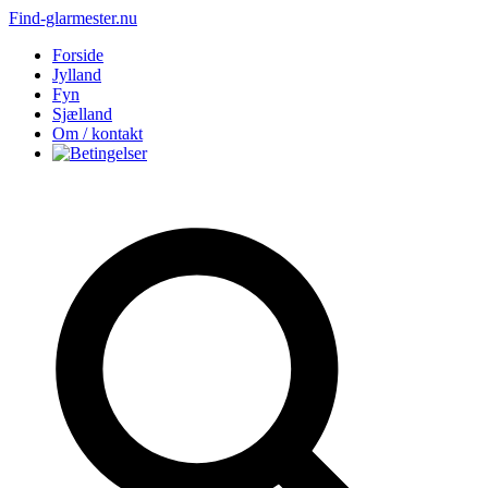
Find-glarmester.nu
Forside
Jylland
Fyn
Sjælland
Om / kontakt