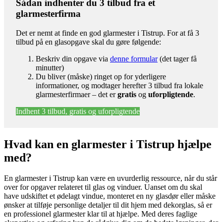
Sådan indhenter du 3 tilbud fra et
glarmesterfirma
Det er nemt at finde en god glarmester i Tistrup. For at få 3
tilbud på en glasopgave skal du gøre følgende:
Beskriv din opgave via
denne formular
(det tager få
minutter)
Du bliver (måske) ringet op for yderligere
informationer, og modtager herefter 3 tilbud fra lokale
glarmesterfirmaer – det er
gratis
og
uforpligtende
.
Indhent 3 tilbud, gratis og uforpligtende
Hvad kan en glarmester i Tistrup hjælpe
med?
En glarmester i Tistrup kan være en uvurderlig ressource, når du står
over for opgaver relateret til glas og vinduer. Uanset om du skal
have udskiftet et ødelagt vindue, monteret en ny glasdør eller måske
ønsker at tilføje personlige detaljer til dit hjem med dekorglas, så er
en professionel glarmester klar til at hjælpe. Med deres faglige