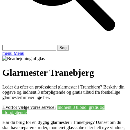
Søg
efter:
menu
Menu
Glarmester Tranebjerg
Leder du efter en professionel glarmester i Tranebjerg? Beskriv din
opgave og indhent 3 uforpligtende og gratis tilbud fra forskellige
glarmesterfirmaer lige her.
Hvorfor vælge vores service?
Indhent 3 tilbud, gratis og
uforpligtende
Har du brug for en dygtig glarmester i Tranebjerg? Uanset om du
skal have repareret ruder, monteret glasskabe eller helt nye vinduer,