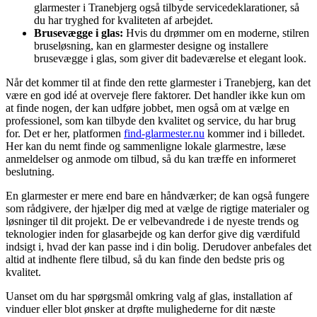
glarmester i Tranebjerg også tilbyde servicedeklarationer, så
du har tryghed for kvaliteten af arbejdet.
Brusevægge i glas:
Hvis du drømmer om en moderne, stilren
bruseløsning, kan en glarmester designe og installere
brusevægge i glas, som giver dit badeværelse et elegant look.
Når det kommer til at finde den rette glarmester i Tranebjerg, kan det
være en god idé at overveje flere faktorer. Det handler ikke kun om
at finde nogen, der kan udføre jobbet, men også om at vælge en
professionel, som kan tilbyde den kvalitet og service, du har brug
for. Det er her, platformen
find-glarmester.nu
kommer ind i billedet.
Her kan du nemt finde og sammenligne lokale glarmestre, læse
anmeldelser og anmode om tilbud, så du kan træffe en informeret
beslutning.
En glarmester er mere end bare en håndværker; de kan også fungere
som rådgivere, der hjælper dig med at vælge de rigtige materialer og
løsninger til dit projekt. De er velbevandrede i de nyeste trends og
teknologier inden for glasarbejde og kan derfor give dig værdifuld
indsigt i, hvad der kan passe ind i din bolig. Derudover anbefales det
altid at indhente flere tilbud, så du kan finde den bedste pris og
kvalitet.
Uanset om du har spørgsmål omkring valg af glas, installation af
vinduer eller blot ønsker at drøfte mulighederne for dit næste