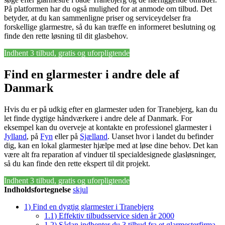
På platformen har du også mulighed for at anmode om tilbud. Det
betyder, at du kan sammenligne priser og serviceydelser fra
forskellige glarmestre, så du kan træffe en informeret beslutning og
finde den rette løsning til dit glasbehov.
Indhent 3 tilbud, gratis og uforpligtende
Find en glarmester i andre dele af
Danmark
Hvis du er på udkig efter en glarmester uden for Tranebjerg, kan du
let finde dygtige håndværkere i andre dele af Danmark. For
eksempel kan du overveje at kontakte en professionel glarmester i
Jylland
, på
Fyn
eller på
Sjælland
. Uanset hvor i landet du befinder
dig, kan en lokal glarmester hjælpe med at løse dine behov. Det kan
være alt fra reparation af vinduer til specialdesignede glasløsninger,
så du kan finde den rette ekspert til dit projekt.
Indhent 3 tilbud, gratis og uforpligtende
Indholdsfortegnelse
skjul
1)
Find en dygtig glarmester i Tranebjerg
1.1)
Effektiv tilbudsservice siden år 2000
1.2)
Sådan indhenter du 3 tilbud fra et glarmesterfirma