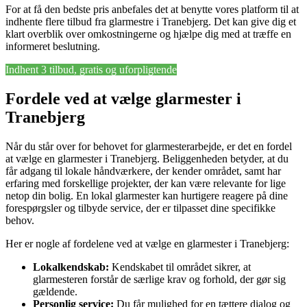
For at få den bedste pris anbefales det at benytte vores platform til at
indhente flere tilbud fra glarmestre i Tranebjerg. Det kan give dig et
klart overblik over omkostningerne og hjælpe dig med at træffe en
informeret beslutning.
Indhent 3 tilbud, gratis og uforpligtende
Fordele ved at vælge glarmester i
Tranebjerg
Når du står over for behovet for glarmesterarbejde, er det en fordel
at vælge en glarmester i Tranebjerg. Beliggenheden betyder, at du
får adgang til lokale håndværkere, der kender området, samt har
erfaring med forskellige projekter, der kan være relevante for lige
netop din bolig. En lokal glarmester kan hurtigere reagere på dine
forespørgsler og tilbyde service, der er tilpasset dine specifikke
behov.
Her er nogle af fordelene ved at vælge en glarmester i Tranebjerg:
Lokalkendskab:
Kendskabet til området sikrer, at
glarmesteren forstår de særlige krav og forhold, der gør sig
gældende.
Personlig service:
Du får mulighed for en tættere dialog og