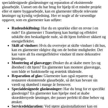
specialdesignede glasløsninger og reparation af eksisterende
glasarbejde. Uanset om du har brug for hjælp til et mindre projekt
eller et større byggearbejde, kan en glarmester tilbyde relevante
løsninger og kyndig vejledning. Her er nogle af de væsentlige
opgaver, som en glarmester kan udføre:
Rudeudskiftning:
Har du en sprække eller en revne i en
rude? En glarmester i Tranebjerg kan hurtigt og effektivt
udskifte den beskadigede rude, så dit hjem forbliver sikkert og
energieffektivt.
Skift af vinduer:
Hvis du overvejer at skifte vinduer i dit hus,
kan en glarmester rådgive dig om de bedste muligheder. Det
kan være alt fra energieffektive vinduer til mere dekorative
løsninger.
Montering af glasvægge:
Ønsker du at skabe mere lys og
åbenhed i dit hjem? En glarmester kan montere glasvægge,
som både er funktionelle og æstetisk tiltalende.
Reparation af glas:
Glarmestre kan også reparere og
restaurere eksisterende glasarbejde, så det kan bevare sin
værdi og skønhed i mange år fremover.
Specialdesignede glasløsninger:
Har du brug for et specifikt
glasdesign? En glarmester kan hjælpe med at skabe
skræddersyede løsninger, der passer perfekt til dine behov og
ønsker.
Servicedeklaration:
Ved større glasinstallationer kan en