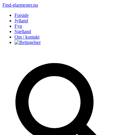
Find-glarmester.nu
Forside
Jylland
Fyn
Sjælland
Om / kontakt