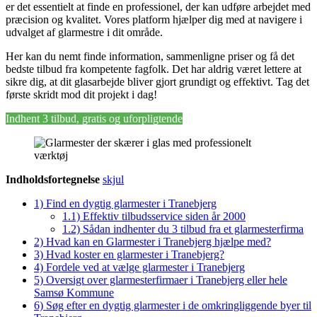
er det essentielt at finde en professionel, der kan udføre arbejdet med
præcision og kvalitet. Vores platform hjælper dig med at navigere i
udvalget af glarmestre i dit område.
Her kan du nemt finde information, sammenligne priser og få det
bedste tilbud fra kompetente fagfolk. Det har aldrig været lettere at
sikre dig, at dit glasarbejde bliver gjort grundigt og effektivt. Tag det
første skridt mod dit projekt i dag!
Indhent 3 tilbud, gratis og uforpligtende
Indholdsfortegnelse
skjul
1)
Find en dygtig glarmester i Tranebjerg
1.1)
Effektiv tilbudsservice siden år 2000
1.2)
Sådan indhenter du 3 tilbud fra et glarmesterfirma
2)
Hvad kan en Glarmester i Tranebjerg hjælpe med?
3)
Hvad koster en glarmester i Tranebjerg?
4)
Fordele ved at vælge glarmester i Tranebjerg
5)
Oversigt over glarmesterfirmaer i Tranebjerg eller hele
Samsø Kommune
6)
Søg efter en dygtig glarmester i de omkringliggende byer til