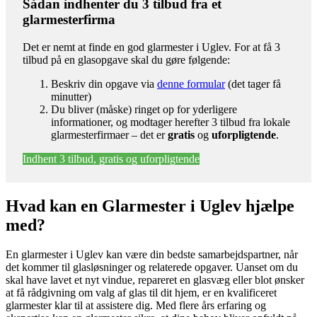
Sådan indhenter du 3 tilbud fra et
glarmesterfirma
Det er nemt at finde en god glarmester i Uglev. For at få 3
tilbud på en glasopgave skal du gøre følgende:
Beskriv din opgave via
denne formular
(det tager få
minutter)
Du bliver (måske) ringet op for yderligere
informationer, og modtager herefter 3 tilbud fra lokale
glarmesterfirmaer – det er
gratis
og
uforpligtende
.
Indhent 3 tilbud, gratis og uforpligtende
Hvad kan en Glarmester i Uglev hjælpe
med?
En glarmester i Uglev kan være din bedste samarbejdspartner, når
det kommer til glasløsninger og relaterede opgaver. Uanset om du
skal have lavet et nyt vindue, repareret en glasvæg eller blot ønsker
at få rådgivning om valg af glas til dit hjem, er en kvalificeret
glarmester klar til at assistere dig. Med flere års erfaring og