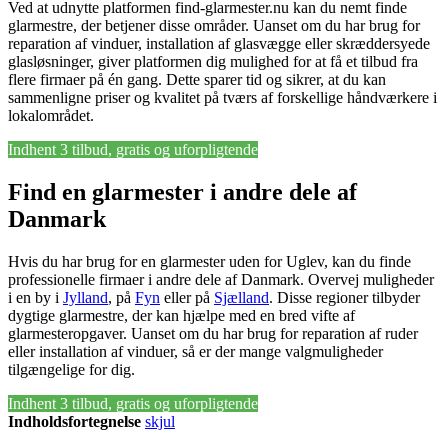
Ved at udnytte platformen find-glarmester.nu kan du nemt finde
glarmestre, der betjener disse områder. Uanset om du har brug for
reparation af vinduer, installation af glasvægge eller skræddersyede
glasløsninger, giver platformen dig mulighed for at få et tilbud fra
flere firmaer på én gang. Dette sparer tid og sikrer, at du kan
sammenligne priser og kvalitet på tværs af forskellige håndværkere i
lokalområdet.
Indhent 3 tilbud, gratis og uforpligtende
Find en glarmester i andre dele af
Danmark
Hvis du har brug for en glarmester uden for Uglev, kan du finde
professionelle firmaer i andre dele af Danmark. Overvej muligheder
i en by i
Jylland
, på
Fyn
eller på
Sjælland
. Disse regioner tilbyder
dygtige glarmestre, der kan hjælpe med en bred vifte af
glarmesteropgaver. Uanset om du har brug for reparation af ruder
eller installation af vinduer, så er der mange valgmuligheder
tilgængelige for dig.
Indhent 3 tilbud, gratis og uforpligtende
Indholdsfortegnelse
skjul