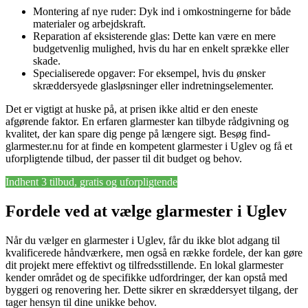
Montering af nye ruder: Dyk ind i omkostningerne for både
materialer og arbejdskraft.
Reparation af eksisterende glas: Dette kan være en mere
budgetvenlig mulighed, hvis du har en enkelt sprække eller
skade.
Specialiserede opgaver: For eksempel, hvis du ønsker
skræddersyede glasløsninger eller indretningselementer.
Det er vigtigt at huske på, at prisen ikke altid er den eneste
afgørende faktor. En erfaren glarmester kan tilbyde rådgivning og
kvalitet, der kan spare dig penge på længere sigt. Besøg find-
glarmester.nu for at finde en kompetent glarmester i Uglev og få et
uforpligtende tilbud, der passer til dit budget og behov.
Indhent 3 tilbud, gratis og uforpligtende
Fordele ved at vælge glarmester i Uglev
Når du vælger en glarmester i Uglev, får du ikke blot adgang til
kvalificerede håndværkere, men også en række fordele, der kan gøre
dit projekt mere effektivt og tilfredsstillende. En lokal glarmester
kender området og de specifikke udfordringer, der kan opstå med
byggeri og renovering her. Dette sikrer en skræddersyet tilgang, der
tager hensyn til dine unikke behov.