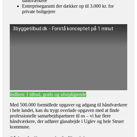
håndværkere
Entreprisegaranti der dækker op til 3.000 kr. for
private boligejere
3byggetilbud.dk - Forstå konceptet på 1 minut
Indhent 3 tilbud, gratis og uforpligtende
Med 500.000 formidlede opgaver og adgang til håndværkere
i hele landet, kan du trygt overlade opgaven med at finde
professionelle samarbejdspartnere til os – vi har flere
håndværkere, der udfører glasabejde i Uglev og hele Struer
kommune.