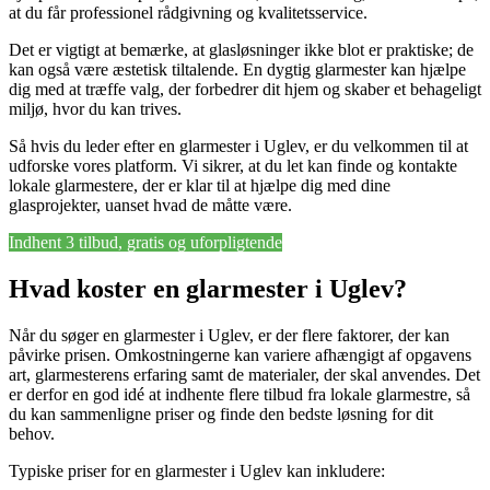
at du får professionel rådgivning og kvalitetsservice.
Det er vigtigt at bemærke, at glasløsninger ikke blot er praktiske; de
kan også være æstetisk tiltalende. En dygtig glarmester kan hjælpe
dig med at træffe valg, der forbedrer dit hjem og skaber et behageligt
miljø, hvor du kan trives.
Så hvis du leder efter en glarmester i Uglev, er du velkommen til at
udforske vores platform. Vi sikrer, at du let kan finde og kontakte
lokale glarmestere, der er klar til at hjælpe dig med dine
glasprojekter, uanset hvad de måtte være.
Indhent 3 tilbud, gratis og uforpligtende
Hvad koster en glarmester i Uglev?
Når du søger en glarmester i Uglev, er der flere faktorer, der kan
påvirke prisen. Omkostningerne kan variere afhængigt af opgavens
art, glarmesterens erfaring samt de materialer, der skal anvendes. Det
er derfor en god idé at indhente flere tilbud fra lokale glarmestre, så
du kan sammenligne priser og finde den bedste løsning for dit
behov.
Typiske priser for en glarmester i Uglev kan inkludere: