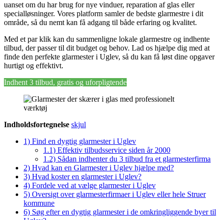
uanset om du har brug for nye vinduer, reparation af glas eller
specialløsninger. Vores platform samler de bedste glarmestre i dit
område, så du nemt kan få adgang til både erfaring og kvalitet.
Med et par klik kan du sammenligne lokale glarmestre og indhente
tilbud, der passer til dit budget og behov. Lad os hjælpe dig med at
finde den perfekte glarmester i Uglev, så du kan få løst dine opgaver
hurtigt og effektivt.
Indhent 3 tilbud, gratis og uforpligtende
Indholdsfortegnelse
skjul
1)
Find en dygtig glarmester i Uglev
1.1)
Effektiv tilbudsservice siden år 2000
1.2)
Sådan indhenter du 3 tilbud fra et glarmesterfirma
2)
Hvad kan en Glarmester i Uglev hjælpe med?
3)
Hvad koster en glarmester i Uglev?
4)
Fordele ved at vælge glarmester i Uglev
5)
Oversigt over glarmesterfirmaer i Uglev eller hele Struer
kommune
6)
Søg efter en dygtig glarmester i de omkringliggende byer til