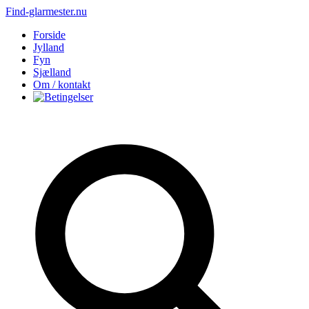
Find-glarmester.nu
Forside
Jylland
Fyn
Sjælland
Om / kontakt