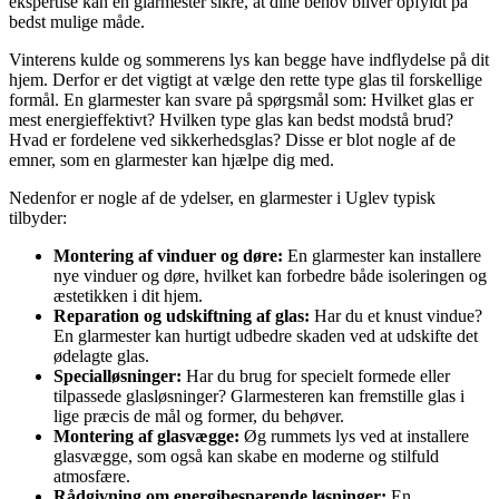
ekspertise kan en glarmester sikre, at dine behov bliver opfyldt på
bedst mulige måde.
Vinterens kulde og sommerens lys kan begge have indflydelse på dit
hjem. Derfor er det vigtigt at vælge den rette type glas til forskellige
formål. En glarmester kan svare på spørgsmål som: Hvilket glas er
mest energieffektivt? Hvilken type glas kan bedst modstå brud?
Hvad er fordelene ved sikkerhedsglas? Disse er blot nogle af de
emner, som en glarmester kan hjælpe dig med.
Nedenfor er nogle af de ydelser, en glarmester i Uglev typisk
tilbyder:
Montering af vinduer og døre:
En glarmester kan installere
nye vinduer og døre, hvilket kan forbedre både isoleringen og
æstetikken i dit hjem.
Reparation og udskiftning af glas:
Har du et knust vindue?
En glarmester kan hurtigt udbedre skaden ved at udskifte det
ødelagte glas.
Specialløsninger:
Har du brug for specielt formede eller
tilpassede glasløsninger? Glarmesteren kan fremstille glas i
lige præcis de mål og former, du behøver.
Montering af glasvægge:
Øg rummets lys ved at installere
glasvægge, som også kan skabe en moderne og stilfuld
atmosfære.
Rådgivning om energibesparende løsninger:
En