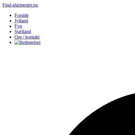
Find-glarmester.nu
Forside
Jylland
Fyn
Sjælland
Om / kontakt