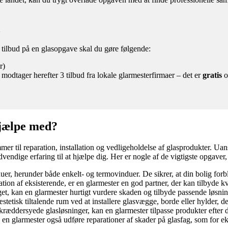
a
3 tilbud på en glasopgave skal du gøre følgende:
r)
 modtager herefter 3 tilbud fra lokale glarmesterfirmaer – det er
gratis
o
hjælpe med?
er til reparation, installation og vedligeholdelse af glasprodukter. Uanse
vendige erfaring til at hjælpe dig. Her er nogle af de vigtigste opgaver
uer, herunder både enkelt- og termovinduer. De sikrer, at din bolig forb
ration af eksisterende, er en glarmester en god partner, der kan tilbyde 
get, kan en glarmester hurtigt vurdere skaden og tilbyde passende løsnin
etisk tiltalende rum ved at installere glasvægge, borde eller hylder, de
kræddersyede glasløsninger, kan en glarmester tilpasse produkter efter 
n glarmester også udføre reparationer af skader på glasfag, som for ek