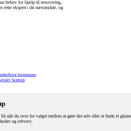
har behov for hjælp til renovering,
en rette ekspert i dit nærområde, og
e Sønderborg kommune
Vester Sottrup
up
Så står du over for valget mellem at gøre det selv eller at finde et gla
mheder og erhverv.