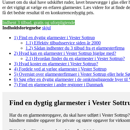
Uanset om du skal have udskiftet ruder, lavet brusevægge i glas eller 
er det vigtigt at vælge en erfaren glarmester. Læs videre for at finde d
få det bedste resultat til en konkurrencedygtig pris.
Indhent 3 tilbud, gratis og uforpligtende
Indholdsfortegnelse
skjul
1)
Find en dygtig glarmester i Vester Sottrup
1.1)
Effektiv tilbudsservice siden år 2000
1.2)
Sådan indhenter du 3 tilbud fra et glarmesterfirma
2)
Hvad kan en glarmester i Vester Sottrup hjælpe med?
2.1)
Hvordan finder du en glarmester i Vester Sottrup?
3)
Hvad koster en glarmester i Vester Sottrup?
4)
Fordele ved at vælge glarmester i Vester Sottrup
5)
Oversigt over glarmesterfirmaer i Vester Sottrup eller hel
6)
Søg efter en dygtig glarmester i de omkringliggende byer til 
7)
Find en glarmester i andre regioner i Danmark
Find en dygtig glarmester i Vester Sottr
Har du en glarmesteropgave, du skal have udført i Vester Sottrup? 
håndtere mindre opgaver for private og større opgaver for virkso