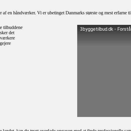
af en håndværker. Vi er ubetinget Danmarks største og mest erfarne til
te tilbuddene
3byggetilbud.dk - Forst
sker det
dværkere
igejere
andet, kan du trygt overlade opgaven med at finde professionelle samar