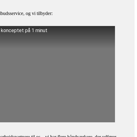
budsservice, og vi tilbyder:
å konceptet på 1 minut
bejdspartnere til os – vi har flere håndværkere, der udfører