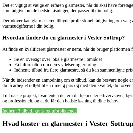
Det er vigtigt at vælge en erfaren glarmester, når du skal have foreta
kan rådgive om de bedste løsninger, der passer til din bolig.
Derudover kan glarmesteren tilbyde professionel rådgivning om valg a
varmeudgifterne i din bolig.
Hvordan finder du en glarmester i Vester Sottrup?
At finde en kvalificeret glarmester er nemt, når du bruger platformen 
Se en oversigt over lokale glarmestre i området
Få information om deres ydelser og erfaring
Indhente tilbud fra flere glarmestre, så du kan sammenligne pris
Når du indsender en anmodning om et tilbud, kan du besvare nogle enk
du få arbejdet udført til en rimelig pris og med den kvalitet, du forvent
I dit næste projekt, hvad enten det er i dit hjem eller erhvervslivet, 
og professionelt, og at du får den bedste løsning til dine behov.
Indhent 3 tilbud, gratis og uforpligtende
Hvad koster en glarmester i Vester Sottru