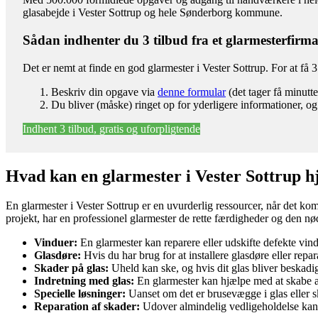
glasabejde i Vester Sottrup og hele Sønderborg kommune.
Sådan indhenter du 3 tilbud fra et glarmesterfirm
Det er nemt at finde en god glarmester i Vester Sottrup. For at få 
Beskriv din opgave via
denne formular
(det tager få minutte
Du bliver (måske) ringet op for yderligere informationer, og
Indhent 3 tilbud, gratis og uforpligtende
Hvad kan en glarmester i Vester Sottrup 
En glarmester i Vester Sottrup er en uvurderlig ressourcer, når det komm
projekt, har en professionel glarmester de rette færdigheder og den nød
Vinduer:
En glarmester kan reparere eller udskifte defekte vind
Glasdøre:
Hvis du har brug for at installere glasdøre eller repa
Skader på glas:
Uheld kan ske, og hvis dit glas bliver beskadi
Indretning med glas:
En glarmester kan hjælpe med at skabe æst
Specielle løsninger:
Uanset om det er brusevægge i glas eller s
Reparation af skader:
Udover almindelig vedligeholdelse kan e