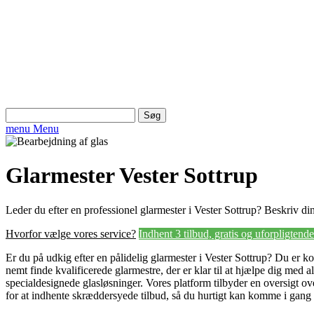
Søg
efter:
menu
Menu
Glarmester Vester Sottrup
Leder du efter en professionel glarmester i Vester Sottrup? Beskriv din
Hvorfor vælge vores service?
Indhent 3 tilbud, gratis og uforpligtende
Er du på udkig efter en pålidelig glarmester i Vester Sottrup? Du er ko
nemt finde kvalificerede glarmestre, der er klar til at hjælpe dig med alt
specialdesignede glasløsninger. Vores platform tilbyder en oversigt o
for at indhente skræddersyede tilbud, så du hurtigt kan komme i gang 