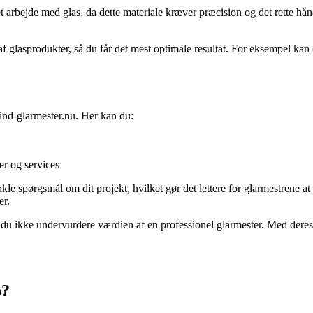
get arbejde med glas, da dette materiale kræver præcision og det rette h
f glasprodukter, så du får det mest optimale resultat. For eksempel ka
find-glarmester.nu. Her kan du:
er og services
le spørgsmål om dit projekt, hvilket gør det lettere for glarmestrene 
er.
bør du ikke undervurdere værdien af en professionel glarmester. Med deres
p?