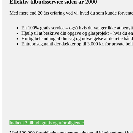
Effektiv tilbudsservice siden år 2000
Med mere end 20 års erfaring ved vi, hvad du som kunde forventer 
En 100% gratis service – også hvis du vælger ikke at benyt
Hjælp til at beskrive din opgave og glasprojekt – hvis du øn
Hurtig behandling af din sag og udvælgelse af de rette hån
Entreprisegaranti der dækker op til 3.000 kr. for private bol
Indhent 3 tilbud, gratis og uforpligtende
Med 500.000 formidlede opgaver og adgang til håndværkere i hele l