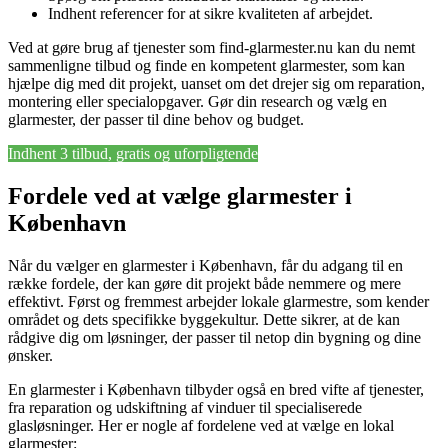
Indhent referencer for at sikre kvaliteten af arbejdet.
Ved at gøre brug af tjenester som find-glarmester.nu kan du nemt
sammenligne tilbud og finde en kompetent glarmester, som kan
hjælpe dig med dit projekt, uanset om det drejer sig om reparation,
montering eller specialopgaver. Gør din research og vælg en
glarmester, der passer til dine behov og budget.
Indhent 3 tilbud, gratis og uforpligtende
Fordele ved at vælge glarmester i
København
Når du vælger en glarmester i København, får du adgang til en
række fordele, der kan gøre dit projekt både nemmere og mere
effektivt. Først og fremmest arbejder lokale glarmestre, som kender
området og dets specifikke byggekultur. Dette sikrer, at de kan
rådgive dig om løsninger, der passer til netop din bygning og dine
ønsker.
En glarmester i København tilbyder også en bred vifte af tjenester,
fra reparation og udskiftning af vinduer til specialiserede
glasløsninger. Her er nogle af fordelene ved at vælge en lokal
glarmester: