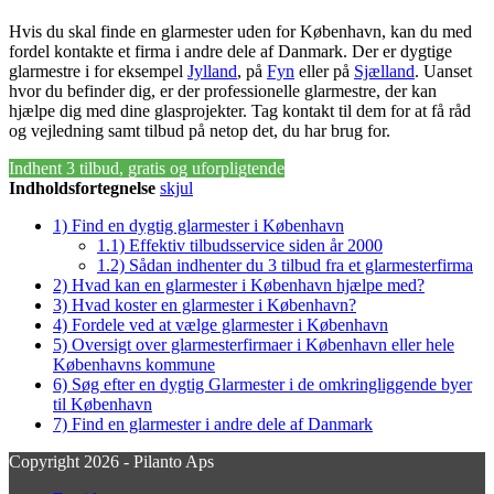
Hvis du skal finde en glarmester uden for København, kan du med
fordel kontakte et firma i andre dele af Danmark. Der er dygtige
glarmestre i for eksempel
Jylland
, på
Fyn
eller på
Sjælland
. Uanset
hvor du befinder dig, er der professionelle glarmestre, der kan
hjælpe dig med dine glasprojekter. Tag kontakt til dem for at få råd
og vejledning samt tilbud på netop det, du har brug for.
Indhent 3 tilbud, gratis og uforpligtende
Indholdsfortegnelse
skjul
1)
Find en dygtig glarmester i København
1.1)
Effektiv tilbudsservice siden år 2000
1.2)
Sådan indhenter du 3 tilbud fra et glarmesterfirma
2)
Hvad kan en glarmester i København hjælpe med?
3)
Hvad koster en glarmester i København?
4)
Fordele ved at vælge glarmester i København
5)
Oversigt over glarmesterfirmaer i København eller hele
Københavns kommune
6)
Søg efter en dygtig Glarmester i de omkringliggende byer
til København
7)
Find en glarmester i andre dele af Danmark
Copyright 2026 - Pilanto Aps