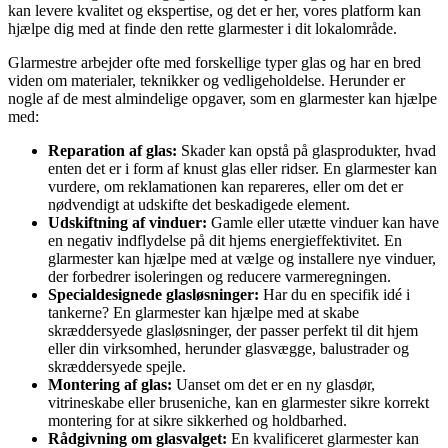
kan levere kvalitet og ekspertise, og det er her, vores platform kan
hjælpe dig med at finde den rette glarmester i dit lokalområde.
Glarmestre arbejder ofte med forskellige typer glas og har en bred
viden om materialer, teknikker og vedligeholdelse. Herunder er
nogle af de mest almindelige opgaver, som en glarmester kan hjælpe
med:
Reparation af glas:
Skader kan opstå på glasprodukter, hvad
enten det er i form af knust glas eller ridser. En glarmester kan
vurdere, om reklamationen kan repareres, eller om det er
nødvendigt at udskifte det beskadigede element.
Udskiftning af vinduer:
Gamle eller utætte vinduer kan have
en negativ indflydelse på dit hjems energieffektivitet. En
glarmester kan hjælpe med at vælge og installere nye vinduer,
der forbedrer isoleringen og reducere varmeregningen.
Specialdesignede glasløsninger:
Har du en specifik idé i
tankerne? En glarmester kan hjælpe med at skabe
skræddersyede glasløsninger, der passer perfekt til dit hjem
eller din virksomhed, herunder glasvægge, balustrader og
skræddersyede spejle.
Montering af glas:
Uanset om det er en ny glasdør,
vitrineskabe eller bruseniche, kan en glarmester sikre korrekt
montering for at sikre sikkerhed og holdbarhed.
Rådgivning om glasvalget:
En kvalificeret glarmester kan