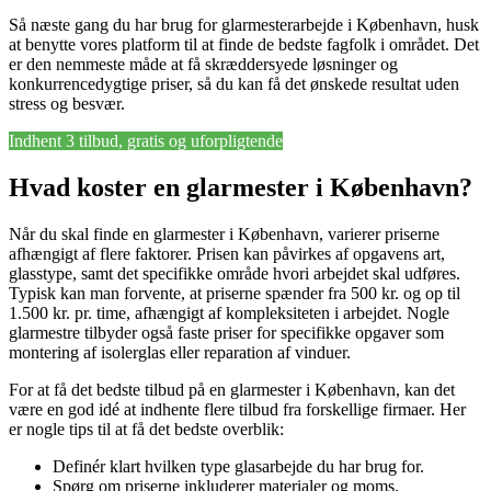
Så næste gang du har brug for glarmesterarbejde i København, husk
at benytte vores platform til at finde de bedste fagfolk i området. Det
er den nemmeste måde at få skræddersyede løsninger og
konkurrencedygtige priser, så du kan få det ønskede resultat uden
stress og besvær.
Indhent 3 tilbud, gratis og uforpligtende
Hvad koster en glarmester i København?
Når du skal finde en glarmester i København, varierer priserne
afhængigt af flere faktorer. Prisen kan påvirkes af opgavens art,
glasstype, samt det specifikke område hvori arbejdet skal udføres.
Typisk kan man forvente, at priserne spænder fra 500 kr. og op til
1.500 kr. pr. time, afhængigt af kompleksiteten i arbejdet. Nogle
glarmestre tilbyder også faste priser for specifikke opgaver som
montering af isolerglas eller reparation af vinduer.
For at få det bedste tilbud på en glarmester i København, kan det
være en god idé at indhente flere tilbud fra forskellige firmaer. Her
er nogle tips til at få det bedste overblik:
Definér klart hvilken type glasarbejde du har brug for.
Spørg om priserne inkluderer materialer og moms.