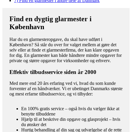
7)
Find en glarmester i andre dele af Danmark
Find en dygtig glarmester i
København
Har du en glarmesteropgave, du skal have udført i
København? Så står du over for valget mellem at gøre det
selv eller at finde et glarmesterfirma, der kan klare opgaven
for dig. En glarmester kan både håndtere mindre opgaver for
private og større opgaver for virksomheder og erhverv.
Effektiv tilbudsservice siden år 2000
Med mere end 20 års erfaring ved vi, hvad du som kunde
forventer af en håndværker. Vi er ubetinget Danmarks største
og mest erfarne tilbudsservice, og vi tilbyder:
En 100% gratis service – også hvis du vælger ikke at
benytte tilbuddene
Hjælp til at beskrive din opgave og glasprojekt – hvis
du ønsker det
Hurtig behandling af din sag og udvælgelse af de rette