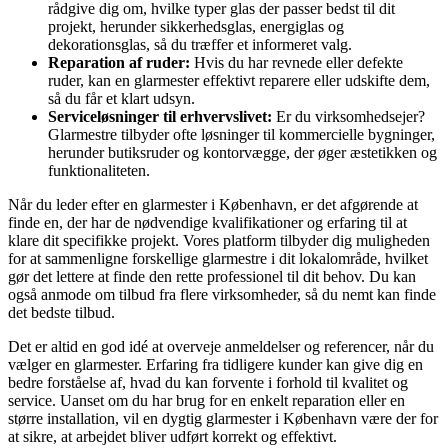
rådgive dig om, hvilke typer glas der passer bedst til dit
projekt, herunder sikkerhedsglas, energiglas og
dekorationsglas, så du træffer et informeret valg.
Reparation af ruder:
Hvis du har revnede eller defekte
ruder, kan en glarmester effektivt reparere eller udskifte dem,
så du får et klart udsyn.
Serviceløsninger til erhvervslivet:
Er du virksomhedsejer?
Glarmestre tilbyder ofte løsninger til kommercielle bygninger,
herunder butiksruder og kontorvægge, der øger æstetikken og
funktionaliteten.
Når du leder efter en glarmester i København, er det afgørende at
finde en, der har de nødvendige kvalifikationer og erfaring til at
klare dit specifikke projekt. Vores platform tilbyder dig muligheden
for at sammenligne forskellige glarmestre i dit lokalområde, hvilket
gør det lettere at finde den rette professionel til dit behov. Du kan
også anmode om tilbud fra flere virksomheder, så du nemt kan finde
det bedste tilbud.
Det er altid en god idé at overveje anmeldelser og referencer, når du
vælger en glarmester. Erfaring fra tidligere kunder kan give dig en
bedre forståelse af, hvad du kan forvente i forhold til kvalitet og
service. Uanset om du har brug for en enkelt reparation eller en
større installation, vil en dygtig glarmester i København være der for
at sikre, at arbejdet bliver udført korrekt og effektivt.