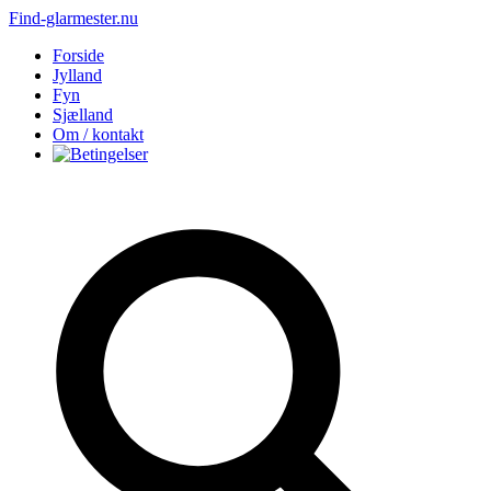
Find-glarmester.nu
Forside
Jylland
Fyn
Sjælland
Om / kontakt