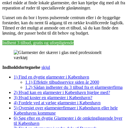
enkel måde at finde lokale glarmestre, der kan hjælpe dig med alt fra
reparation af ruder til speciallavede glasløsninger.
Uanset om du bor i byens pulserende centrum eller i de hyggelige
forstæder, kan du nemt få adgang til en række kvalificerede fagfolk.
Tilmed er det muligt at anmode om et tilbud, så du kan finde den
løsning, der passer bedst til dit behov og budget.
Indhent 3 tilbud, gratis og uforpligtende
Indholdsfortegnelse
skjul
1)
Find en dygtig glarmester i København
1.1)
Effektiv tilbudsservice siden år 2000
1.2)
Sådan indhenter du 3 tilbud fra et glarmesterfirma
2)
Hvad kan en glarmester i København hjælpe med?
3)
Hvad koster en glarmester i København?
4)
Fordele ved at vælge glarmester i København
5)
Oversigt over glarmesterfirmaer i København eller hele
Københavns kommune
6)
Søg efter en dygtig Glarmester i de omkringliggende byer
til København