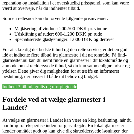
reparation og installation i et overskueligt prisspænd, som kan være
værd at overveje, når du indhenter tilbud.
Som en rettesnor kan du forvente følgende prisniveauer:
Majlåsering af vinduer: 200-500 DKK pr. vindue
Udskiftning af ruder: 600-1.200 DKK pr. rude
Specialiserede glasløsninger: 1.000 DKK og derover
For at sikre dig det bedste tilbud og den rette service, er det en god
idé at indhente flere tilbud fra glarmestre i dit nærområde. På find-
glarmester.nu kan du nemt finde en glarmester i dit lokalområde og
anmode om skræddersyede tilbud, så du kan sammenligne priser og
ydelser. Dette giver dig muligheden for at træffe en informeret
beslutning, der passer til både dit behov og budget.
Indhent 3 tilbud, gratis og uforpligtende
Fordele ved at vælge glarmester i
Landet?
At vælge en glarmester i Landet kan være en klog beslutning, når du
har brug for ekspertise inden for glasarbejde. En lokal glarmester
kender området godt og kan give dig skræddersyede løsninger, der