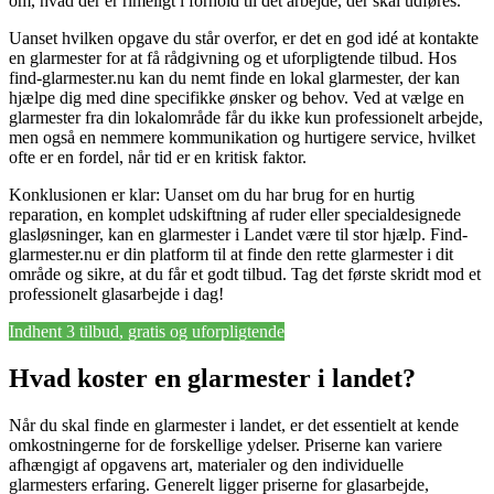
om, hvad der er rimeligt i forhold til det arbejde, der skal udføres.
Uanset hvilken opgave du står overfor, er det en god idé at kontakte
en glarmester for at få rådgivning og et uforpligtende tilbud. Hos
find-glarmester.nu kan du nemt finde en lokal glarmester, der kan
hjælpe dig med dine specifikke ønsker og behov. Ved at vælge en
glarmester fra din lokalområde får du ikke kun professionelt arbejde,
men også en nemmere kommunikation og hurtigere service, hvilket
ofte er en fordel, når tid er en kritisk faktor.
Konklusionen er klar: Uanset om du har brug for en hurtig
reparation, en komplet udskiftning af ruder eller specialdesignede
glasløsninger, kan en glarmester i Landet være til stor hjælp. Find-
glarmester.nu er din platform til at finde den rette glarmester i dit
område og sikre, at du får et godt tilbud. Tag det første skridt mod et
professionelt glasarbejde i dag!
Indhent 3 tilbud, gratis og uforpligtende
Hvad koster en glarmester i landet?
Når du skal finde en glarmester i landet, er det essentielt at kende
omkostningerne for de forskellige ydelser. Priserne kan variere
afhængigt af opgavens art, materialer og den individuelle
glarmesters erfaring. Generelt ligger priserne for glasarbejde,