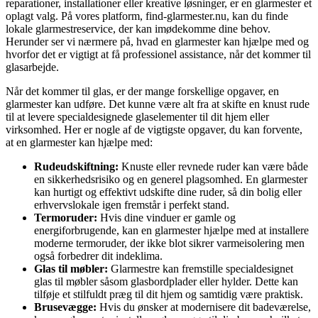
reparationer, installationer eller kreative løsninger, er en glarmester et
oplagt valg. På vores platform, find-glarmester.nu, kan du finde
lokale glarmestreservice, der kan imødekomme dine behov.
Herunder ser vi nærmere på, hvad en glarmester kan hjælpe med og
hvorfor det er vigtigt at få professionel assistance, når det kommer til
glasarbejde.
Når det kommer til glas, er der mange forskellige opgaver, en
glarmester kan udføre. Det kunne være alt fra at skifte en knust rude
til at levere specialdesignede glaselementer til dit hjem eller
virksomhed. Her er nogle af de vigtigste opgaver, du kan forvente,
at en glarmester kan hjælpe med:
Rudeudskiftning:
Knuste eller revnede ruder kan være både
en sikkerhedsrisiko og en generel plagsomhed. En glarmester
kan hurtigt og effektivt udskifte dine ruder, så din bolig eller
erhvervslokale igen fremstår i perfekt stand.
Termoruder:
Hvis dine vinduer er gamle og
energiforbrugende, kan en glarmester hjælpe med at installere
moderne termoruder, der ikke blot sikrer varmeisolering men
også forbedrer dit indeklima.
Glas til møbler:
Glarmestre kan fremstille specialdesignet
glas til møbler såsom glasbordplader eller hylder. Dette kan
tilføje et stilfuldt præg til dit hjem og samtidig være praktisk.
Brusevægge:
Hvis du ønsker at modernisere dit badeværelse,