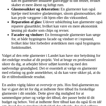
kan en glarmester installere glasvægge til din bruser, hvilket
skaber et mere åbent og luftigt rum.
Glasmosaikker og dekoration:
En glarmester kan også
hjælpe med kreative glasløsninger, såsom glasmosaikker, der
kan pryde væggene i dit hjem eller din virksomhed.
Reparation af glas:
Udover udskiftning kan glarmestre også
reparere glasartikler, hvilket kan være en mere økonomisk
løsning på skader som chips og revner.
Facader og vinduer:
En fremragende glarmester kan sørge
for, at både bygningens facade og vinduer er i topstand,
hvilket ikke blot forbedrer æstetikken men også bygningens
funktionalitet.
Valget af den rette glarmester i Landet kan have stor betydning for
det endelige resultat af dit projekt. Ved at bruge en professionel
sikrer du dig, at arbejdet bliver udført korrekt og med den
nødvendige grundighed. Det er essentielt at vælge en glarmester
med erfaring og gode anmeldelser, så du kan være sikker på, at du
får et tilfredsstillende resultat.
En anden vigtig faktor at overveje er pris. Hos find-glarmester.nu
har vi gjort det let for dig at indhente flere tilbud fra forskellige
glarmestre i dit område. Dette giver dig mulighed for at
sammenligne priser og vælge det tilbud, der passer bedst til dit
budget og behov. Ved at indhente flere tilbud kan du også få en idé