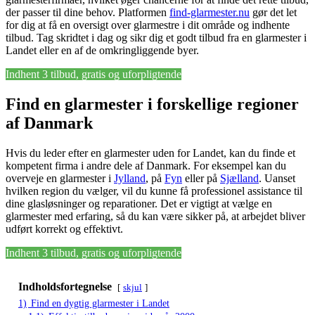
der passer til dine behov. Platformen
find-glarmester.nu
gør det let
for dig at få en oversigt over glarmestre i dit område og indhente
tilbud. Tag skridtet i dag og sikr dig et godt tilbud fra en glarmester i
Landet eller en af de omkringliggende byer.
Indhent 3 tilbud, gratis og uforpligtende
Find en glarmester i forskellige regioner
af Danmark
Hvis du leder efter en glarmester uden for Landet, kan du finde et
kompetent firma i andre dele af Danmark. For eksempel kan du
overveje en glarmester i
Jylland
, på
Fyn
eller på
Sjælland
. Uanset
hvilken region du vælger, vil du kunne få professionel assistance til
dine glasløsninger og reparationer. Det er vigtigt at vælge en
glarmester med erfaring, så du kan være sikker på, at arbejdet bliver
udført korrekt og effektivt.
Indhent 3 tilbud, gratis og uforpligtende
Indholdsfortegnelse
skjul
1)
Find en dygtig glarmester i Landet