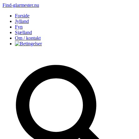
Find-glarmester.nu
Forside
Jylland
Fyn
Sjælland
Om / kontakt