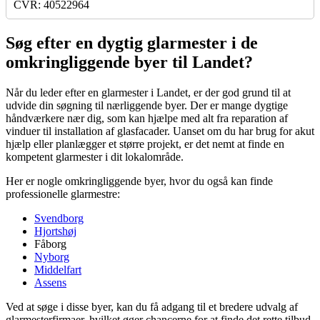
CVR: 40522964
Søg efter en dygtig glarmester i de
omkringliggende byer til Landet?
Når du leder efter en glarmester i Landet, er der god grund til at
udvide din søgning til nærliggende byer. Der er mange dygtige
håndværkere nær dig, som kan hjælpe med alt fra reparation af
vinduer til installation af glasfacader. Uanset om du har brug for akut
hjælp eller planlægger et større projekt, er det nemt at finde en
kompetent glarmester i dit lokalområde.
Her er nogle omkringliggende byer, hvor du også kan finde
professionelle glarmestre:
Svendborg
Hjortshøj
Fåborg
Nyborg
Middelfart
Assens
Ved at søge i disse byer, kan du få adgang til et bredere udvalg af
glarmesterfirmaer, hvilket øger chancerne for at finde det rette tilbud,