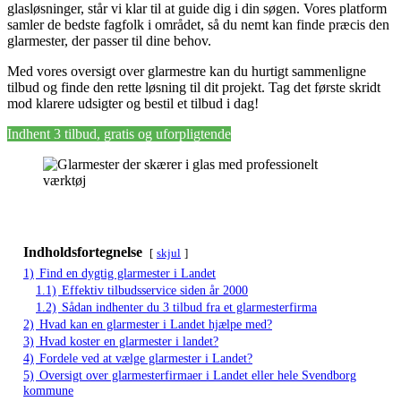
glasløsninger, står vi klar til at guide dig i din søgen. Vores platform
samler de bedste fagfolk i området, så du nemt kan finde præcis den
glarmester, der passer til dine behov.
Med vores oversigt over glarmestre kan du hurtigt sammenligne
tilbud og finde den rette løsning til dit projekt. Tag det første skridt
mod klarere udsigter og bestil et tilbud i dag!
Indhent 3 tilbud, gratis og uforpligtende
Indholdsfortegnelse
skjul
1)
Find en dygtig glarmester i Landet
1.1)
Effektiv tilbudsservice siden år 2000
1.2)
Sådan indhenter du 3 tilbud fra et glarmesterfirma
2)
Hvad kan en glarmester i Landet hjælpe med?
3)
Hvad koster en glarmester i landet?
4)
Fordele ved at vælge glarmester i Landet?
5)
Oversigt over glarmesterfirmaer i Landet eller hele Svendborg
kommune