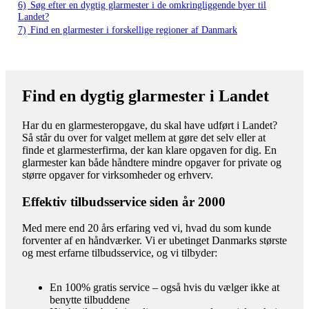
6)
Søg efter en dygtig glarmester i de omkringliggende byer til
Landet?
7)
Find en glarmester i forskellige regioner af Danmark
Find en dygtig glarmester i Landet
Har du en glarmesteropgave, du skal have udført i Landet?
Så står du over for valget mellem at gøre det selv eller at
finde et glarmesterfirma, der kan klare opgaven for dig. En
glarmester kan både håndtere mindre opgaver for private og
større opgaver for virksomheder og erhverv.
Effektiv tilbudsservice siden år 2000
Med mere end 20 års erfaring ved vi, hvad du som kunde
forventer af en håndværker. Vi er ubetinget Danmarks største
og mest erfarne tilbudsservice, og vi tilbyder:
En 100% gratis service – også hvis du vælger ikke at
benytte tilbuddene