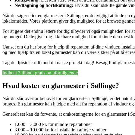
Nedtagning og bortskafning:
Hvis du skal udskifte gamle vind
Når du søger efter en glarmester i Søllinge, er det vigtigt at finde e
lokalområdet. Vores platform giver dig mulighed for at browse gennem 
For at gøre det endnu lettere for dig tilbyder vi også muligheden for at
og budget. Dette giver dig ikke bare mulighed for at finde den mest k
Uanset om du har brug for hjælp til reparation af dine vinduer, installati
og med hjælp fra en lokal glarmester kan du være sikker på at få et resu
Tag det første skridt mod dit næste projekt i dag! Besøg find-glarmeste
Indhent 3 tilbud, gratis og uforpligtende
Hvad koster en glarmester i Søllinge?
Når du står overfor behovet for en glarmester i Søllinge, er det naturl
bruges. En glarmester kan hjælpe med alt fra reparation af vinduer og d
Generelt set kan du forvente, at omkostningerne for en glarmester i Sø
1.000 – 3.000 kr. for mindre reparationer
3.000 – 10.000 kr. for installation af nye vinduer