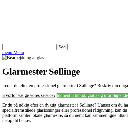
Søg
efter:
menu
Menu
Glarmester Søllinge
Leder du efter en professionel glarmester i Søllinge? Beskriv din opgav
Hvorfor vælge vores service?
Indhent 3 tilbud, gratis og uforpligtende
Er du på udkig efter en dygtig glarmester i Søllinge? Uanset om du har
specialfremstillede glasløsninger eller professionel rådgivning, kan du 
platform samler lokale glarmestre, så du nemt kan sammenligne tilbud 
netop dit behov.