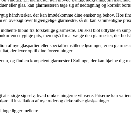
uer eller glas, kan glarmesteren tage sig af nedtagning og korrekt borts
n dygtig håndværker, der kan imødekomme dine ønsker og behov. Hos find-g
en oversigt over tilgængelige glarmestre, så du kan sammenligne priser
 indhente tilbud fra forskellige glarmestre. Du skal blot udfylde en simpe
onkurrencedygtige pris, men også for at vælge den glarmester, der bedst
on af nye glaspartier eller specialfremstillede løsninger, er en glarmester
ltat, der lever op til dine forventninger.
r.nu, og find en kompetent glarmester i Søllinge, der kan hjælpe dig med
igt at spørge sig selv, hvad omkostningerne vil være. Priserne kan varier
øre til installation af nye ruder og dekorative glasløsninger.
llinge ligger mellem: