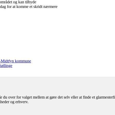
r området og kan tilbyde
i dag for at komme et skridt nærmere
org-Midtfyn kommune
Søllinge
r du over for valget mellem at gøre det selv eller at finde et glarmeste
mheder og erhverv.