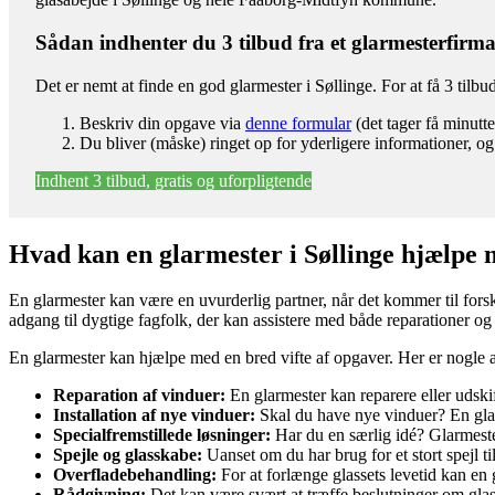
Sådan indhenter du 3 tilbud fra et glarmesterfirm
Det er nemt at finde en god glarmester i Søllinge. For at få 3 tilb
Beskriv din opgave via
denne formular
(det tager få minutte
Du bliver (måske) ringet op for yderligere informationer, og
Indhent 3 tilbud, gratis og uforpligtende
Hvad kan en glarmester i Søllinge hjælpe
En glarmester kan være en uvurderlig partner, når det kommer til forsk
adgang til dygtige fagfolk, der kan assistere med både reparationer og n
En glarmester kan hjælpe med en bred vifte af opgaver. Her er nogle a
Reparation af vinduer:
En glarmester kan reparere eller udski
Installation af nye vinduer:
Skal du have nye vinduer? En glarm
Specialfremstillede løsninger:
Har du en særlig idé? Glarmester
Spejle og glasskabe:
Uanset om du har brug for et stort spejl ti
Overfladebehandling:
For at forlænge glassets levetid kan en
Rådgivning:
Det kan være svært at træffe beslutninger om glas 