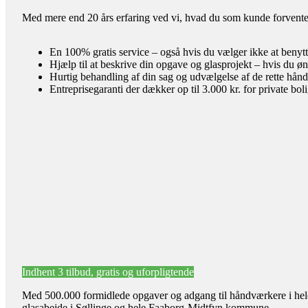
Med mere end 20 års erfaring ved vi, hvad du som kunde forventer 
En 100% gratis service – også hvis du vælger ikke at benyt
Hjælp til at beskrive din opgave og glasprojekt – hvis du øn
Hurtig behandling af din sag og udvælgelse af de rette hån
Entreprisegaranti der dækker op til 3.000 kr. for private bol
Indhent 3 tilbud, gratis og uforpligtende
Med 500.000 formidlede opgaver og adgang til håndværkere i hele l
glasabejde i Søllinge og hele Faaborg-Midtfyn kommune.