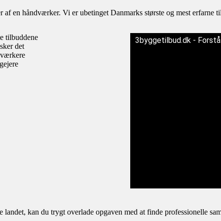
af en håndværker. Vi er ubetinget Danmarks største og mest erfarne til
te tilbuddene
3byggetilbud.dk - Forst
sker det
dværkere
igejere
andet, kan du trygt overlade opgaven med at finde professionelle samar