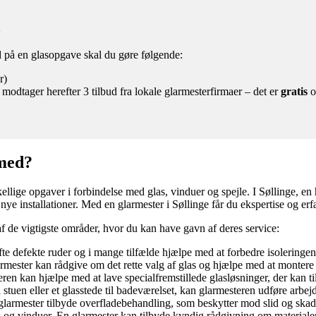
a
ud på en glasopgave skal du gøre følgende:
r)
 modtager herefter 3 tilbud fra lokale glarmesterfirmaer – det er
gratis
o
 med?
ellige opgaver i forbindelse med glas, vinduer og spejle. I Søllinge, en
ye installationer. Med en glarmester i Søllinge får du ekspertise og erfar
f de vigtigste områder, hvor du kan have gavn af deres service:
fte defekte ruder og i mange tilfælde hjælpe med at forbedre isoleringe
ester kan rådgive om det rette valg af glas og hjælpe med at montere de
en kan hjælpe med at lave specialfremstillede glasløsninger, der kan t
l stuen eller et glasstede til badeværelset, kan glarmesteren udføre arbe
 glarmester tilbyde overfladebehandling, som beskytter mod slid og skad
og vinduer. En glarmester kan tilbyde kyndig rådgivning om materialer, s