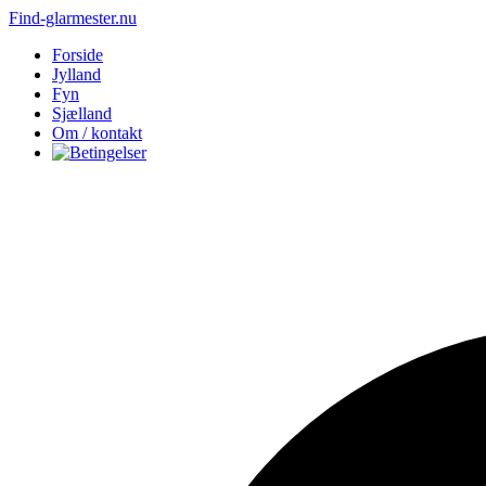
Find-glarmester.nu
Forside
Jylland
Fyn
Sjælland
Om / kontakt