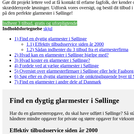
Gør dit projekt lettere ved at få kontakt til erfarne fagfolk, der kende
skræddersyede løsninger. Udforsk vores oversigt, og bestil dit tilbud 
på den perfekte glarmester i Søllinge!
Indhent 3 tilbud, gratis og uforpligtende
Indholdsfortegnelse
skjul
1)
Find en dygtig glarmester i Søllinge
1.1)
Effektiv tilbudsservice siden år 2000
1.2)
Sådan indhenter du 3 tilbud fra et glarmesterfirma
2)
Hvad kan en glarmester i Søllinge hjælpe med?
3)
Hvad koster en glarmester i Søllinge?
4)
Fordele ved at vælge glarmester i Søllinge
5)
Oversigt over glarmesterfirmaer i Søllinge eller hele Faab
6)
Søg efter en dygtig glarmester i de omkringliggende byer til 
7)
Find en glarmester i andre dele af Danmark
Find en dygtig glarmester i Søllinge
Har du en glarmesteropgave, du skal have udført i Søllinge? Så stå
håndtere mindre opgaver for private og større opgaver for virkso
Effektiv tilbudsservice siden år 2000