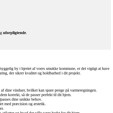
g
uforpligtende
.
 hyggelig by i hjertet af vores smukke kommune, er det vigtigt at have
ing, der sikrer kvalitet og holdbarhed i dit projekt.
n af dine vinduer, hvilket kan spare penge på varmeregningen.
m korrekt, så de passer perfekt til dit hjem.
ilpasses dine unikke behov.
jdet med præcision og æstetik.
er.
tilarter og hvad der ville være bedst for dit hjem.