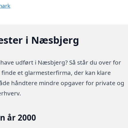
mark
ester i Næsbjerg
have udført i Næsbjerg? Så står du over for
t finde et glarmesterfirma, der kan klare
både håndtere mindre opgaver for private og
erhverv.
en år 2000