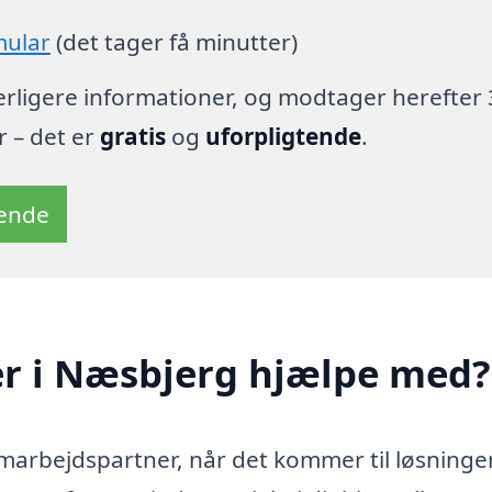
mular
(det tager få minutter)
derligere informationer, og modtager herefter 
r – det er
gratis
og
uforpligtende
.
tende
r i Næsbjerg hjælpe med?
amarbejdspartner, når det kommer til løsninge