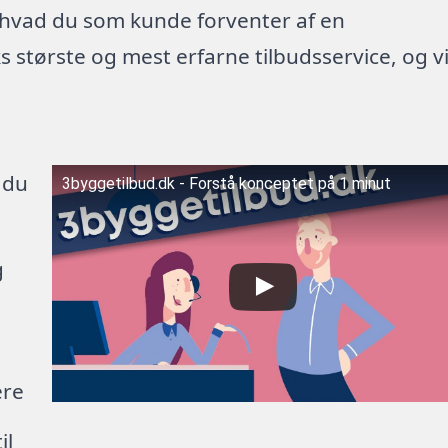
 hvad du som kunde forventer af en
 største og mest erfarne tilbudsservice, og v
 du
3byggetilbud.dk - Forstå konceptet på 1 minut
g
ere
il