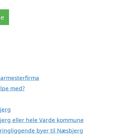
de
glarmesterfirma
ælpe med?
jerg
bjerg eller hele Varde kommune
kringliggende byer til Næsbjerg