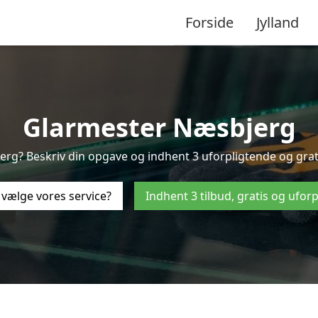
Forside
Jylland
Glarmester Næsbjerg
rg? Beskriv din opgave og indhent 3 uforpligtende og gratis
 vælge vores service?
Indhent 3 tilbud, gratis og ufor