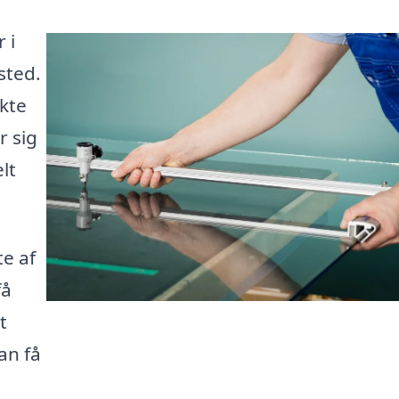
 i
sted.
ekte
r sig
lt
e af
få
t
an få