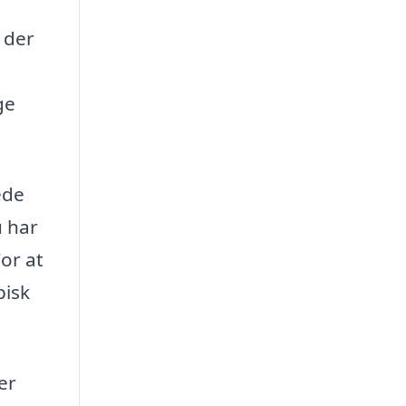
 der
ge
ede
u har
For at
pisk
er